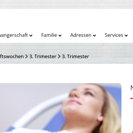
angerschaft
Familie
Adressen
Services
ftswochen
3. Trimester
3. Trimester