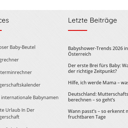
ces
Letzte Beiträge
loser Baby-Beutel
Babyshower-Trends 2026 in
Österreich
ngrechner
Der erste Brei fürs Baby: Wa
der richtige Zeitpunkt?
sterminrechner
Hilfe, ich werde Mama – was
gerschaftskalender
Deutschland: Mutterschaft
te internationale Babynamen
berechnen – so geht’s
Wann passt’s – so erkennt 
erschaft
fruchtbaren Tage