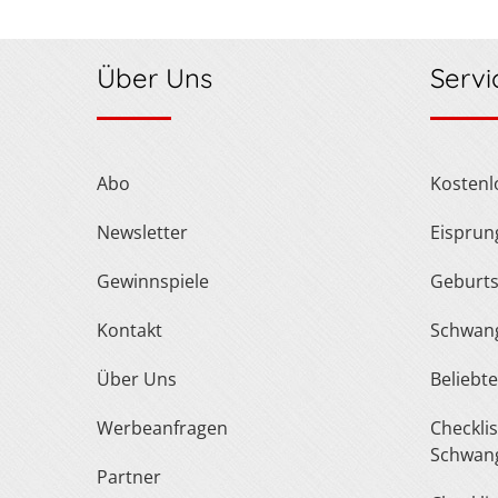
Über Uns
Servi
Abo
Kosten
Newsletter
Eispru
Gewinnspiele
Geburt
Kontakt
Schwan
Über Uns
Belieb
Werbeanfragen
Checkliste Urlaub In Der
Schwang
Partner