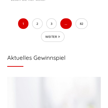
1
2
3
…
82
WEITER
Aktuelles Gewinnspiel