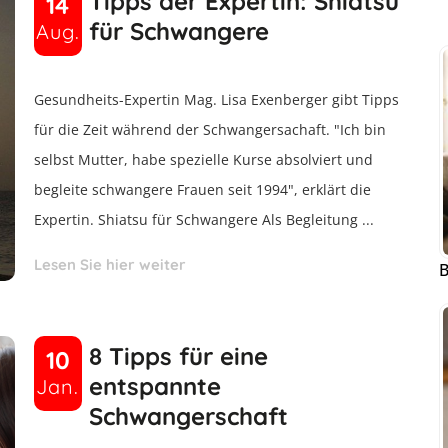
Tipps der Expertin: Shiatsu
14
für Schwangere
Aug.
Gesundheits-Expertin Mag. Lisa Exenberger gibt Tipps
für die Zeit während der Schwangersachaft. "Ich bin
selbst Mutter, habe spezielle Kurse absolviert und
begleite schwangere Frauen seit 1994", erklärt die
Expertin. Shiatsu für Schwangere Als Begleitung ...
Lesen Sie hier weiter
B
8 Tipps für eine
10
entspannte
Jan.
Schwangerschaft