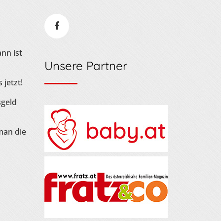
nn ist
Unsere Partner
 jetzt!
sgeld
man die