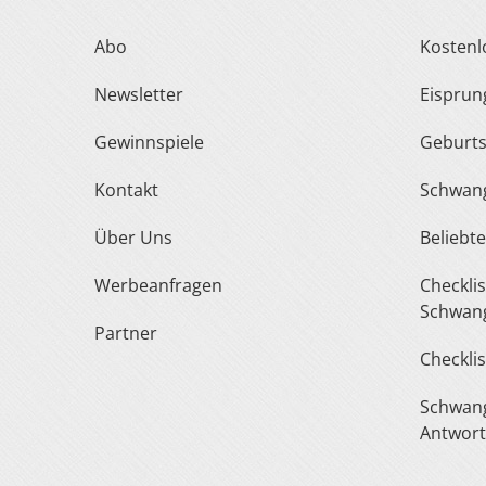
Abo
Kosten
Newsletter
Eispru
Gewinnspiele
Geburt
Kontakt
Schwan
Über Uns
Belieb
Werbeanfragen
Checkliste Urlaub In Der
Schwang
Partner
Checkli
Schwangerschaft Fragen &
Antwor