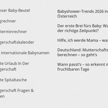
loser Baby-Beutel
Babyshower-Trends 2026 in
Österreich
ngrechner
Der erste Brei fürs Baby: Wa
der richtige Zeitpunkt?
sterminrechner
Hilfe, ich werde Mama – was
gerschaftskalender
Deutschland: Mutterschaft
te internationale Babynamen
berechnen – so geht’s
Wann passt’s – so erkennt 
erschaft
fruchtbaren Tage
ste Spitaltasche
ten