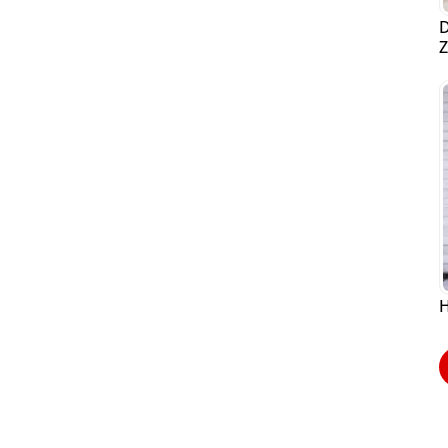
D
Z
H