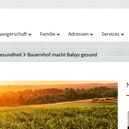
angerschaft
Familie
Adressen
Services
esundheit
Bauernhof macht Babys gesund