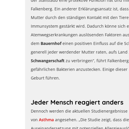
der Stallstaub eine protektive Funktion hat und mi
Falkenberg. Ein anderer Erklärungsansatz ist, das
Mutter durch den ständigen Kontakt mit den Tieren
Immunsystem gestärkt wird. Dadurch könne sich
Atemwegserkrankungen auslösenden Faktoren ausbi
dem
Bauernhof
einen positiven Einfluss auf die S
generell jeder werdender Mutter raten, aufs Land
Schwangerschaft
zu verbringen“, führt Falkenberg
gefährlichen Bakterien anzustecken. Einige dieser
Geburt führen.
Jeder Mensch reagiert anders
Dennoch werden die aktuellen Studienergebnisse i
von
Asthma
angesehen. „Die Studie zeigt, dass die 
Auseinandersetzung mit potenziellen Allergieauslöse