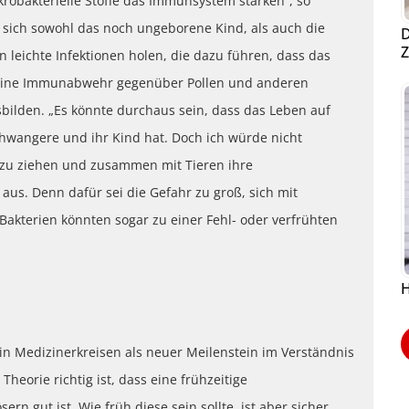
krobakterielle Stoffe das Immunsystem stärken“, so
s sich sowohl das noch ungeborene Kind, als auch die
D
Z
 leichte Infektionen holen, die dazu führen, dass das
 eine Immunabwehr gegenüber Pollen und anderen
lden. „Es könnte durchaus sein, dass das Leben auf
chwangere und ihr Kind hat. Doch ich würde nicht
 zu ziehen und zusammen mit Tieren ihre
 aus. Denn dafür sei die Gefahr zu groß, sich mit
 Bakterien könnten sogar zu einer Fehl- oder verfrühten
H
n Medizinerkreisen als neuer Meilenstein im Verständnis
Theorie richtig ist, dass eine frühzeitige
rn gut ist. Wie früh diese sein sollte, ist aber sicher