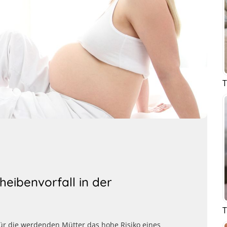
T
eibenvorfall in der
T
ür die werdenden Mütter das hohe Risiko eines