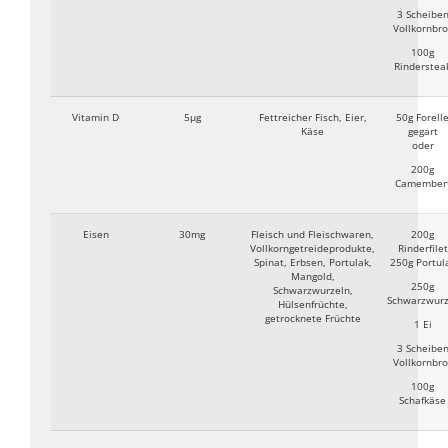
3 Scheibe
Vollkornbro
100g
Rinderstea
Vitamin D
5µg
Fettreicher Fisch, Eier,
50g Forell
Käse
gegart
oder
200g
Camember
Eisen
30mg
Fleisch und Fleischwaren,
200g
Vollkorngetreideprodukte,
Rinderfilet
Spinat, Erbsen, Portulak,
250g Portul
Mangold,
250g
Schwarzwurzeln,
Schwarzwurz
Hülsenfrüchte,
getrocknete Früchte
1 Ei
3 Scheibe
Vollkornbro
100g
Schafkäse