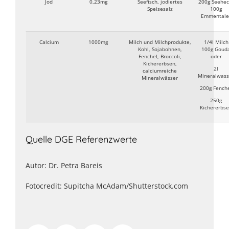
Jod
0,23mg
Seefisch, jodiertes
200g Seehec
Speisesalz
100g
Emmentale
Calcium
1000mg
Milch und Milchprodukte,
1/4l Milch
Kohl, Sojabohnen,
100g Goud
Fenchel, Broccoli,
oder
Kichererbsen,
2l
calciumreiche
Mineralwass
Mineralwässer
200g Fench
250g
Kichererbs
Quelle DGE Referenzwerte
Autor: Dr. Petra Bareis
Fotocredit: Supitcha McAdam/Shutterstock.com