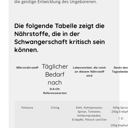
die geistige Entwicklung des Ungeborenen.
Die folgende Tabelle zeigt die
Nährstoffe, die in der
Schwangerschaft kritisch sein
können.
Täglicher
Mikronährstoff
Lebensmittel, die reich
Deckt den
an diesem Nährstoff
Tagesbedar
Bedarf
sind
nach
D-A-CH-
Referenzwerten
Folsäure
0,6mg
Kohl, Kohlsprossen,
600g Spina
Spinat, Tomaten,
200g Erdäpf
Vollkornprodukte,
1 Ei
Erdäpfel, Fleisch und Eier
200g Kopfsal