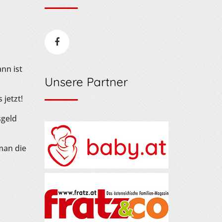
nn ist
Unsere Partner
 jetzt!
sgeld
man die