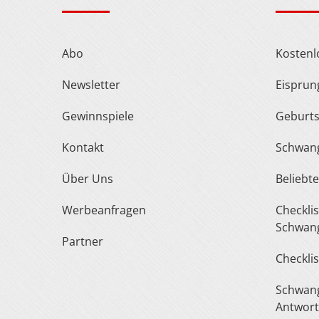
Abo
Kosten
Newsletter
Eispru
Gewinnspiele
Geburt
Kontakt
Schwan
Über Uns
Belieb
Werbeanfragen
Checkliste Urlaub In Der
Schwang
Partner
Checkli
Schwangerschaft Fragen &
Antwor