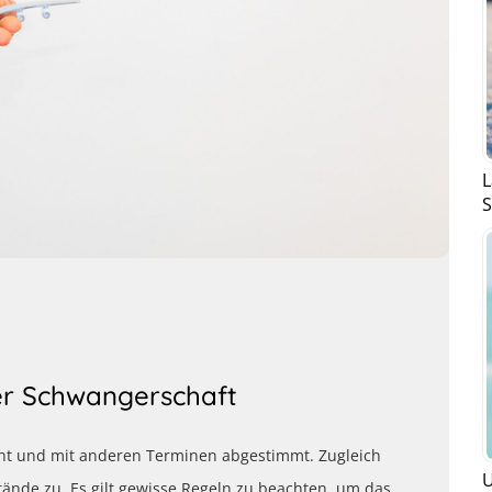
L
S
er Schwangerschaft
ant und mit anderen Terminen abgestimmt. Zugleich
U
nde zu. Es gilt gewisse Regeln zu beachten, um das