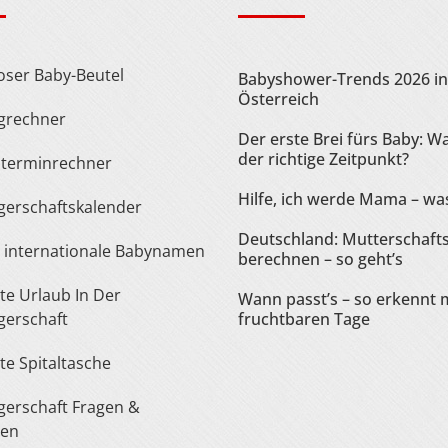
loser Baby-Beutel
Babyshower-Trends 2026 in
Österreich
ngrechner
Der erste Brei fürs Baby: Wa
der richtige Zeitpunkt?
sterminrechner
Hilfe, ich werde Mama – was
gerschaftskalender
Deutschland: Mutterschaft
te internationale Babynamen
berechnen – so geht’s
Wann passt’s – so erkennt 
erschaft
fruchtbaren Tage
ste Spitaltasche
ten