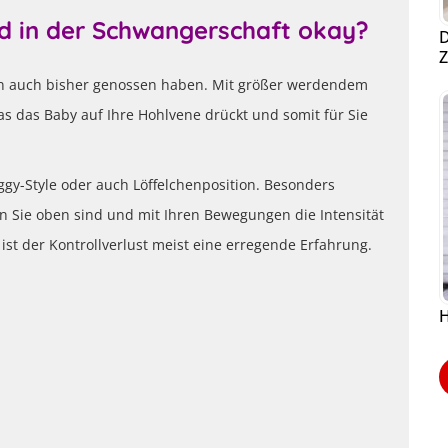
nd in der Schwangerschaft okay?
D
Z
ihn auch bisher genossen haben. Mit größer werdendem
as das Baby auf Ihre Hohlvene drückt und somit für Sie
gy-Style oder auch Löffelchenposition. Besonders
nn Sie oben sind und mit Ihren Bewegungen die Intensität
ist der Kontrollverlust meist eine erregende Erfahrung.
H