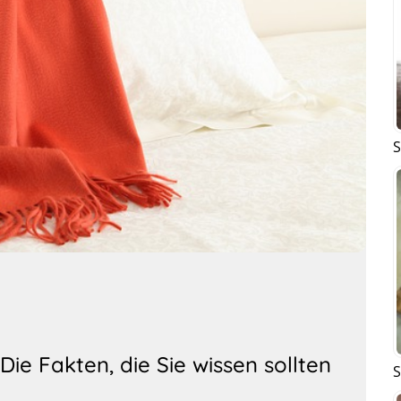
S
ie Fakten, die Sie wissen sollten
S