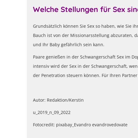
Welche Stellungen für Sex si
Grundsätzlich können Sie Sex so haben, wie Sie 
Bauch ist von der Missionarsstellung abzuraten, d
und Ihr Baby gefährlich sein kann.
Paare genießen in der Schwangerschaft Sex im Dog
intensiv wird der Sex in der Schwangerschaft, we
der Penetration steuern können. Für Ihren Partner 
Autor: Redaktion/Kerstin
u_2019_n_09_2022
Fotocredit: pixabay_Evandro evandrovedovate