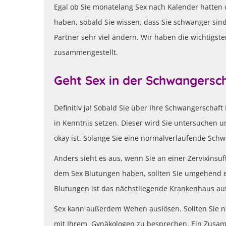
Egal ob Sie monatelang Sex nach Kalender hatten o
haben, sobald Sie wissen, dass Sie schwanger sin
Partner sehr viel ändern. Wir haben die wichtigste
zusammengestellt.
Geht Sex in der Schwangersc
Definitiv ja! Sobald Sie über Ihre Schwangerschaft
in Kenntnis setzen. Dieser wird Sie untersuchen u
okay ist. Solange Sie eine normalverlaufende Schw
Anders sieht es aus, wenn Sie an einer Zervixinsuf
dem Sex Blutungen haben, sollten Sie umgehend e
Blutungen ist das nächstliegende Krankenhaus au
Sex kann außerdem Wehen auslösen. Sollten Sie na
mit Ihrem Gynäkologen zu besprechen. Ein Zusa