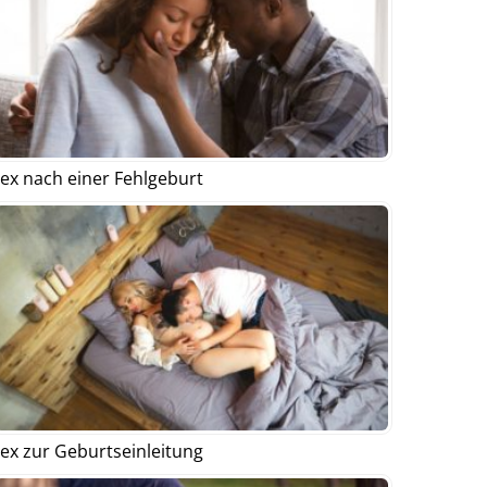
ex nach einer Fehlgeburt
ex zur Geburtseinleitung