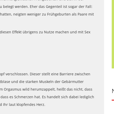
 belegt werden. Eher das Gegenteil ist sogar der Fall:
 hatten, neigten weniger zu Frühgeburten als Paare mit
diesen Effekt übrigens zu Nutze machen und mit Sex
f verschlossen. Dieser stellt eine Barriere zwischen
htblase und die starken Muskeln der Gebärmutter
em Orgasmus wild herumzappelt, heißt das nicht, dass
dass es Schmerzen hat. Es handelt sich dabei lediglich
 Ihr laut klopfendes Herz.