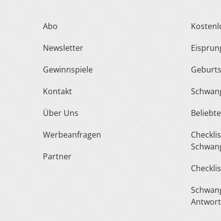
Abo
Kosten
Newsletter
Eispru
Gewinnspiele
Geburt
Kontakt
Schwan
Über Uns
Belieb
Werbeanfragen
Checkliste Urlaub In Der
Schwang
Partner
Checkli
Schwangerschaft Fragen &
Antwor