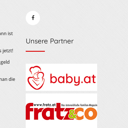
nn ist
Unsere Partner
 jetzt!
sgeld
man die