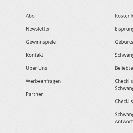
Abo
Kosten
Newsletter
Eispru
Gewinnspiele
Geburt
Kontakt
Schwan
Über Uns
Belieb
Werbeanfragen
Checkliste Urlaub In Der
Schwang
Partner
Checkli
Schwangerschaft Fragen &
Antwor