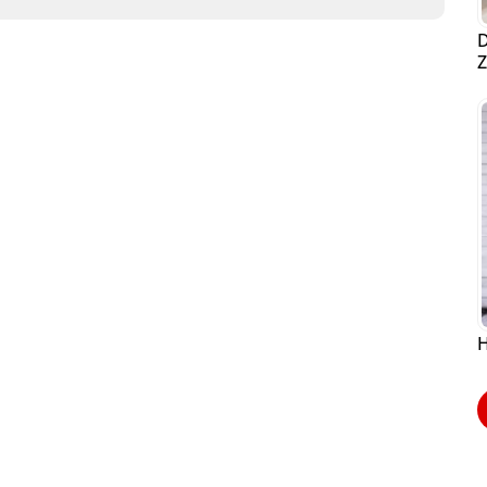
D
Z
H