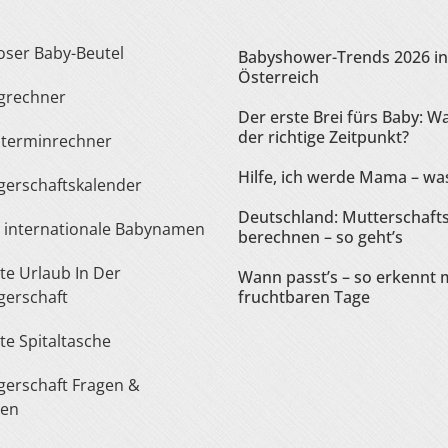
loser Baby-Beutel
Babyshower-Trends 2026 in
Österreich
ngrechner
Der erste Brei fürs Baby: Wa
der richtige Zeitpunkt?
sterminrechner
Hilfe, ich werde Mama – was
gerschaftskalender
Deutschland: Mutterschaft
te internationale Babynamen
berechnen – so geht’s
Wann passt’s – so erkennt 
erschaft
fruchtbaren Tage
ste Spitaltasche
ten