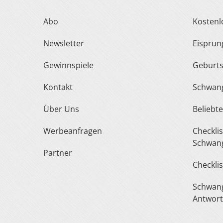
Abo
Kosten
Newsletter
Eispru
Gewinnspiele
Geburt
Kontakt
Schwan
Über Uns
Belieb
Werbeanfragen
Checkliste Urlaub In Der
Schwang
Partner
Checkli
Schwangerschaft Fragen &
Antwor