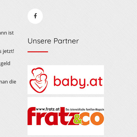
nn ist
Unsere Partner
 jetzt!
sgeld
man die