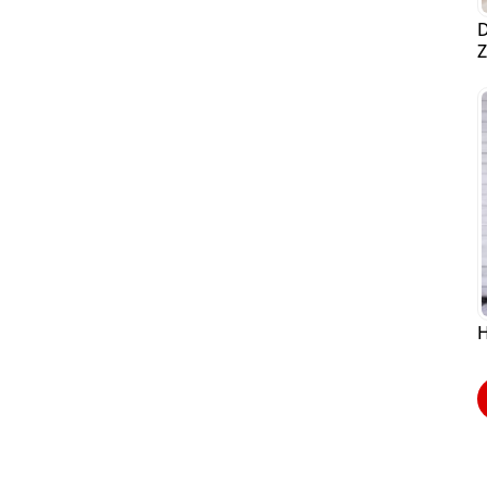
D
Z
H