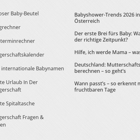
loser Baby-Beutel
Babyshower-Trends 2026 in
Österreich
ngrechner
Der erste Brei fürs Baby: Wa
der richtige Zeitpunkt?
sterminrechner
Hilfe, ich werde Mama – was
gerschaftskalender
Deutschland: Mutterschaft
te internationale Babynamen
berechnen – so geht’s
Wann passt’s – so erkennt 
erschaft
fruchtbaren Tage
ste Spitaltasche
ten