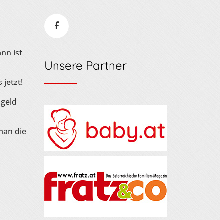
nn ist
Unsere Partner
 jetzt!
sgeld
man die