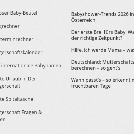
loser Baby-Beutel
Babyshower-Trends 2026 in
Österreich
ngrechner
Der erste Brei fürs Baby: Wa
der richtige Zeitpunkt?
sterminrechner
Hilfe, ich werde Mama – was
gerschaftskalender
Deutschland: Mutterschaft
te internationale Babynamen
berechnen – so geht’s
Wann passt’s – so erkennt 
erschaft
fruchtbaren Tage
ste Spitaltasche
ten