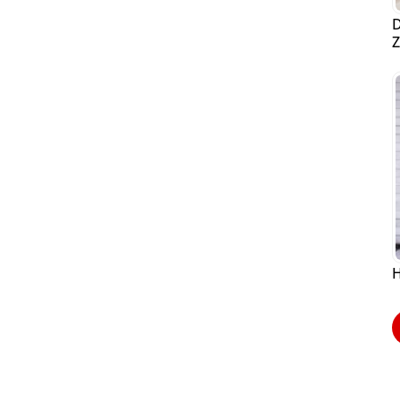
D
Z
H