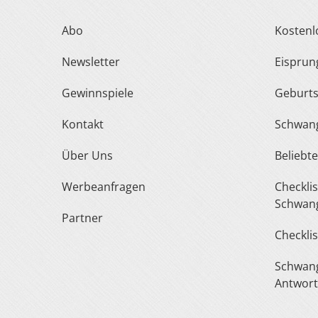
Abo
Kosten
Newsletter
Eispru
Gewinnspiele
Geburt
Kontakt
Schwan
Über Uns
Belieb
Werbeanfragen
Checkliste Urlaub In Der
Schwang
Partner
Checkli
Schwangerschaft Fragen &
Antwor