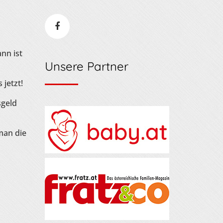
nn ist
Unsere Partner
 jetzt!
sgeld
man die