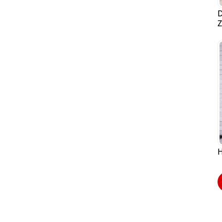
D
Z
H