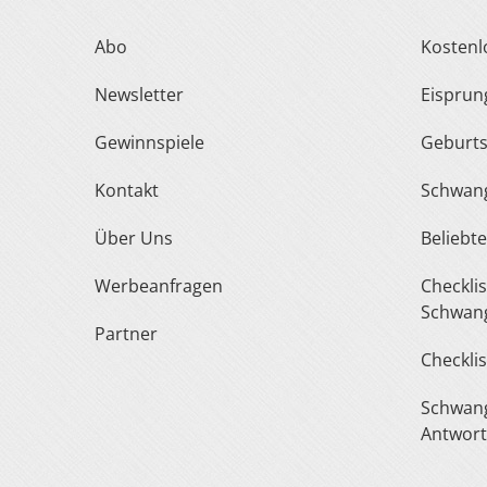
Abo
Kosten
Newsletter
Eispru
Gewinnspiele
Geburt
Kontakt
Schwan
Über Uns
Belieb
Werbeanfragen
Checkliste Urlaub In Der
Schwang
Partner
Checkli
Schwangerschaft Fragen &
Antwor