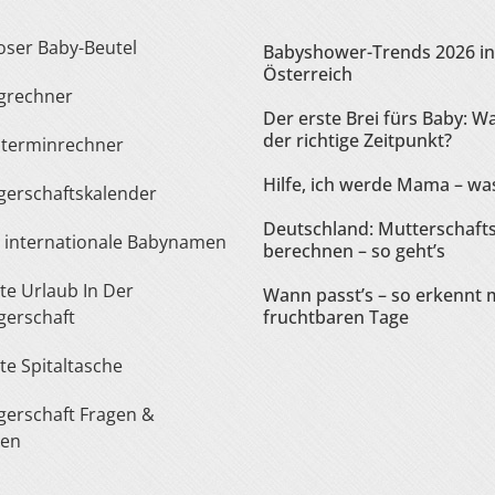
loser Baby-Beutel
Babyshower-Trends 2026 in
Österreich
ngrechner
Der erste Brei fürs Baby: Wa
der richtige Zeitpunkt?
sterminrechner
Hilfe, ich werde Mama – was
gerschaftskalender
Deutschland: Mutterschaft
te internationale Babynamen
berechnen – so geht’s
Wann passt’s – so erkennt 
erschaft
fruchtbaren Tage
ste Spitaltasche
ten