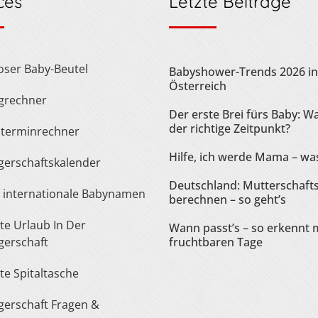
ces
Letzte Beiträge
loser Baby-Beutel
Babyshower-Trends 2026 in
Österreich
ngrechner
Der erste Brei fürs Baby: Wa
der richtige Zeitpunkt?
sterminrechner
Hilfe, ich werde Mama – was
gerschaftskalender
Deutschland: Mutterschaft
te internationale Babynamen
berechnen – so geht’s
Wann passt’s – so erkennt 
erschaft
fruchtbaren Tage
ste Spitaltasche