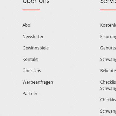
Über Uns
Servi
Abo
Kosten
Newsletter
Eispru
Gewinnspiele
Geburt
Kontakt
Schwan
Über Uns
Belieb
Werbeanfragen
Checkliste Urlaub In Der
Schwang
Partner
Checkli
Schwangerschaft Fragen &