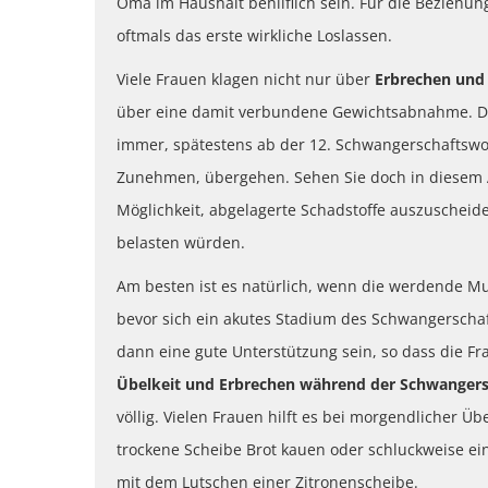
Oma im Haushalt behilflich sein. Für die Beziehu
oftmals das erste wirkliche Loslassen.
Viele Frauen klagen nicht nur über
Erbrechen un
über eine damit verbundene Gewichtsabnahme. Die
immer, spätestens ab der 12. Schwangerschaftswoc
Zunehmen, übergehen. Sehen Sie doch in diesem A
Möglichkeit, abgelagerte Schadstoffe auszuscheid
belasten würden.
Am besten ist es natürlich, wenn die werdende M
bevor sich ein akutes Stadium des Schwangerschaf
dann eine gute Unterstützung sein, so dass die 
Übelkeit und Erbrechen während der Schwanger
völlig. Vielen Frauen hilft es bei morgendlicher Ü
trockene Scheibe Brot kauen oder schluckweise ei
mit dem Lutschen einer Zitronenscheibe.