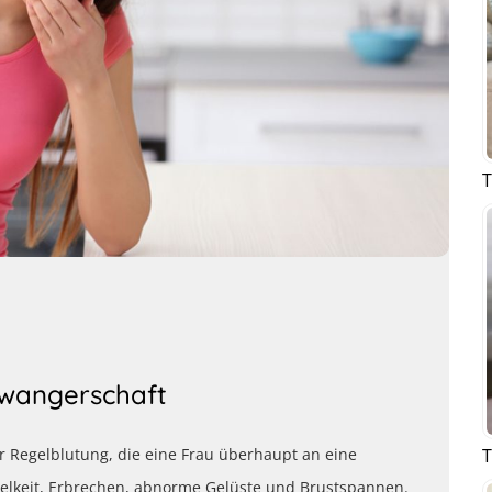
T
hwangerschaft
T
 Regelblutung, die eine Frau überhaupt an eine
elkeit, Erbrechen, abnorme Gelüste und Brustspannen.