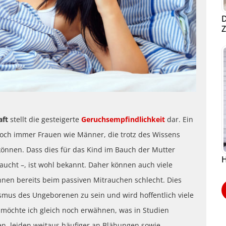
D
Z
aft
stellt die gesteigerte
Geruchsempfindlichkeit
dar. Ein
noch immer Frauen wie Männer, die trotz des Wissens
können. Dass dies für das Kind im Bauch der Mutter
H
raucht –, ist wohl bekannt. Daher können auch viele
hnen bereits beim passiven Mitrauchen schlecht. Dies
mus des Ungeborenen zu sein und wird hoffentlich viele
möchte ich gleich noch erwähnen, was in Studien
n, leiden weitaus häufiger an Blähungen sowie