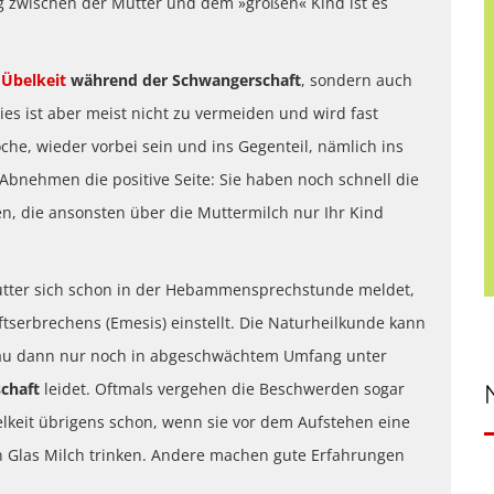
ng zwischen der Mutter und dem »großen« Kind ist es
d
Übelkeit
während der Schwangerschaft
, sondern auch
s ist aber meist nicht zu vermeiden und wird fast
he, wieder vorbei sein und ins Gegenteil, nämlich ins
bnehmen die positive Seite: Sie haben noch schnell die
en, die ansonsten über die Muttermilch nur Ihr Kind
utter sich schon in der Hebammensprechstunde meldet,
tserbrechens (Emesis) einstellt. Die Naturheilkunde kann
Frau dann nur noch in abgeschwächtem Umfang unter
schaft
leidet. Oftmals vergehen die Beschwerden sogar
belkeit übrigens schon, wenn sie vor dem Aufstehen eine
n Glas Milch trinken. Andere machen gute Erfahrungen