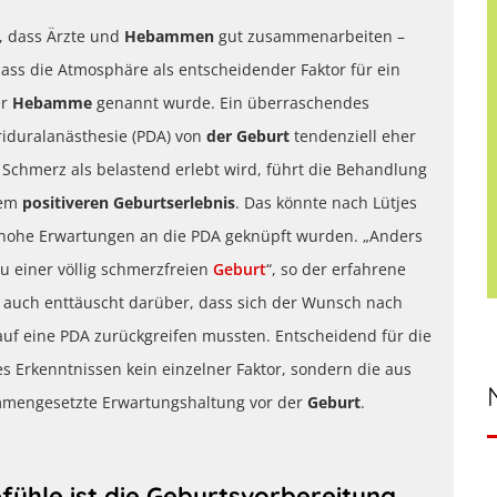
, dass Ärzte und
Hebammen
gut zusammenarbeiten –
dass die Atmosphäre als entscheidender Faktor für ein
er
Hebamme
genannt wurde. Ein überraschendes
riduralanästhesie (PDA) von
der Geburt
tendenziell eher
 Schmerz als belastend erlebt wird, führt die Behandlung
nem
positiveren Geburtserlebnis
. Das könnte nach Lütjes
u hohe Erwartungen an die PDA geknüpft wurden. „Anders
 zu einer völlig schmerzfreien
Geburt
“, so der erfahrene
se auch enttäuscht darüber, dass sich der Wunsch nach
e auf eine PDA zurückgreifen mussten. Entscheidend für die
s Erkenntnissen kein einzelner Faktor, sondern die aus
mengesetzte Erwartungshaltung vor der
Geburt
.
efühle ist die Geburtsvorbereitung