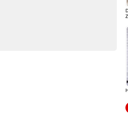
D
Z
H