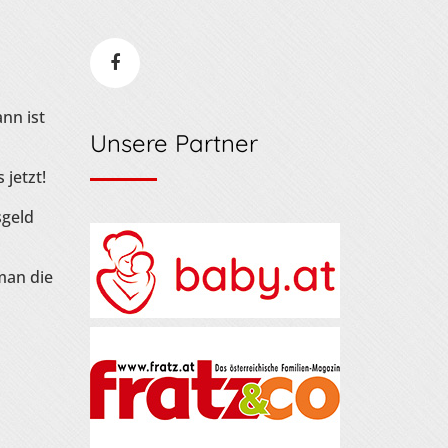
nn ist
Unsere Partner
 jetzt!
sgeld
man die