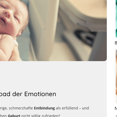
B
lbad der Emotionen
N
rige, schmerzhafte
Entbindung
als erfüllend – und
achen
Geburt
nicht völlig zufrieden?