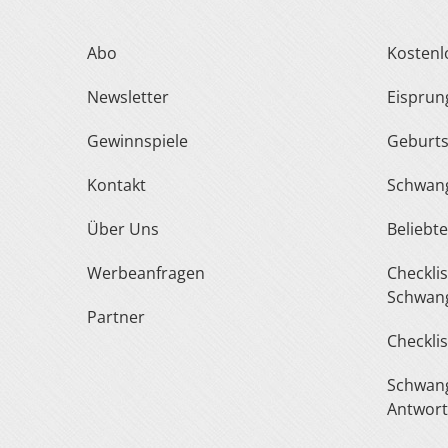
Abo
Kosten
Newsletter
Eispru
Gewinnspiele
Geburt
Kontakt
Schwan
Über Uns
Belieb
Werbeanfragen
Checkliste Urlaub In Der
Schwang
Partner
Checkli
Schwangerschaft Fragen &
Antwor