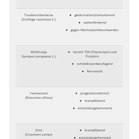
Traubensilberkerze
gebärmutterstimmulierend
(Cimifuga racemosa E.)
wehenfördernd
gegen Wechseljahrbeschwerden
Wolfstrapp
hemmt TSH (Thyrotropin) und
(Lycopus europaeus L.)
Prolaktin
schilddrüsenberuhigend
Nervosität
Yamswurzel
progesteronähnlich
(Dioscorea villosa)
krampflösend
entzündungshemmend
Zimt
krampflösend
(Cinamomi cortex)
entzündungshemmed