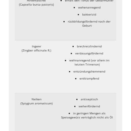
Hirtentäschel
erhält den Tonus der Gebärmutter
(Capsella bursa pastoris)
wehenanregend
bakterizid
rückbildungsfördernd nach der
Geburt
Ingwer
brechreizlindernd
(Zingber officinale R.)
verdauungsfördernd
wehnanregend (vor allem im
letzten Trimenon)
entzündungshemmend
entkrampfend
Nelken
antiseptisch
(Syzygium aromaticum)
wehenfördernd
in geringen Mengen als
Speisegewürz verträglich nicht als Öl