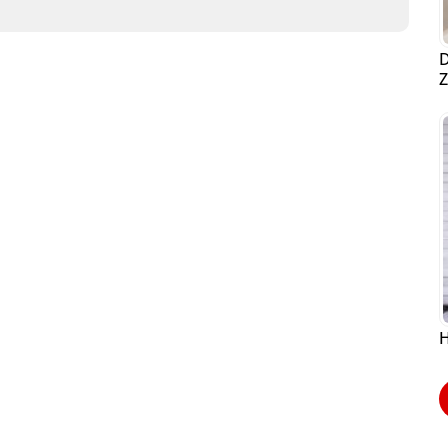
D
Z
H