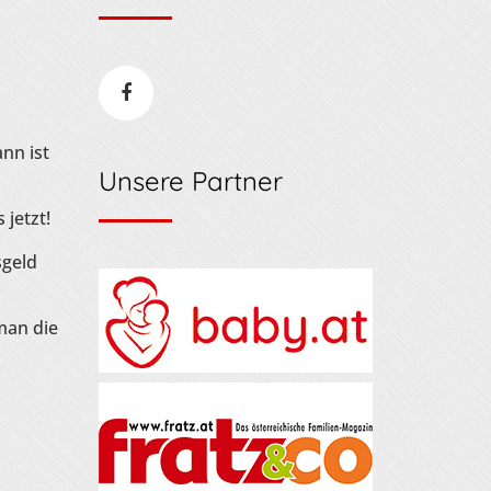
nn ist
Unsere Partner
 jetzt!
sgeld
man die