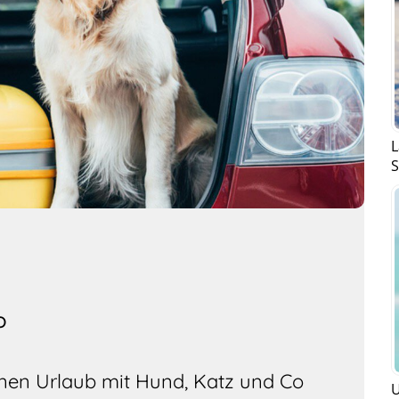
L
S
o
enen Urlaub mit Hund, Katz und Co
U