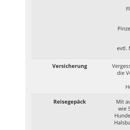
F
Pinze
evtl.
Versicherung
Vergess
die 
H
Reisegepäck
Mit a
wie 
Hunde
Halsba