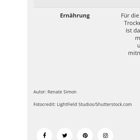
Ernährung
Für di
Trocke
Ist d
m
u
mitn
Autor: Renate Simon
Fotocredit: LightField Studios/Shutterstock.com