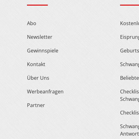
Abo
Kosten
Newsletter
Eispru
Gewinnspiele
Geburt
Kontakt
Schwan
Über Uns
Belieb
Werbeanfragen
Checkliste Urlaub In Der
Schwang
Partner
Checkli
Schwangerschaft Fragen &
Antwor