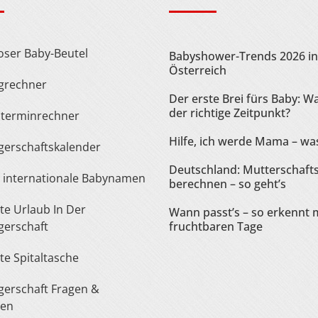
loser Baby-Beutel
Babyshower-Trends 2026 in
Österreich
ngrechner
Der erste Brei fürs Baby: Wa
der richtige Zeitpunkt?
sterminrechner
Hilfe, ich werde Mama – was
gerschaftskalender
Deutschland: Mutterschaft
te internationale Babynamen
berechnen – so geht’s
Wann passt’s – so erkennt 
erschaft
fruchtbaren Tage
ste Spitaltasche
ten