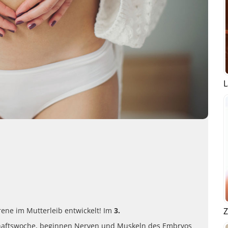
L
Z
rene im Mutterleib entwickelt! Im
3.
chaftswoche, beginnen Nerven und Muskeln des Embryos