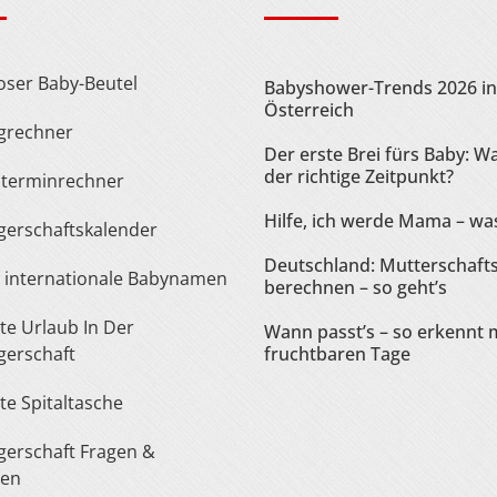
loser Baby-Beutel
Babyshower-Trends 2026 in
Österreich
ngrechner
Der erste Brei fürs Baby: Wa
der richtige Zeitpunkt?
sterminrechner
Hilfe, ich werde Mama – was
gerschaftskalender
Deutschland: Mutterschaft
te internationale Babynamen
berechnen – so geht’s
Wann passt’s – so erkennt 
erschaft
fruchtbaren Tage
ste Spitaltasche
ten