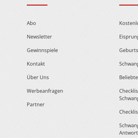
Abo
Kosten
Newsletter
Eispru
Gewinnspiele
Geburt
Kontakt
Schwan
Über Uns
Belieb
Werbeanfragen
Checkliste Urlaub In Der
Schwang
Partner
Checkli
Schwangerschaft Fragen &
Antwor