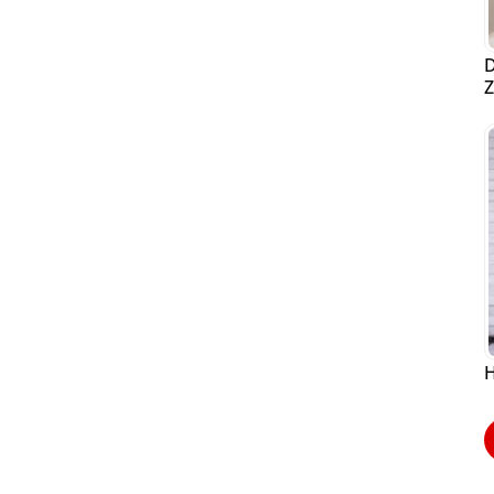
D
Z
H