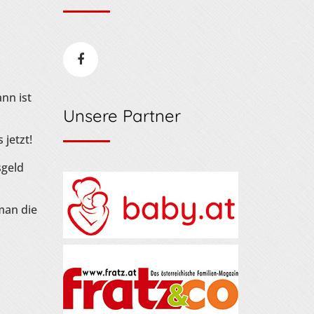
nn ist
Unsere Partner
 jetzt!
sgeld
man die