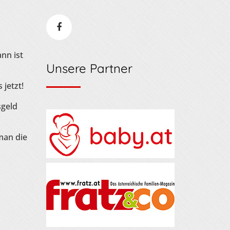
nn ist
Unsere Partner
 jetzt!
sgeld
man die