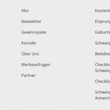
Abo
Kosten
Newsletter
Eispru
Gewinnspiele
Geburt
Kontakt
Schwan
Über Uns
Belieb
Werbeanfragen
Checkliste Urlaub In Der
Schwang
Partner
Checkli
Schwangerschaft Fragen &
Antwor