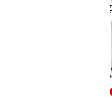
D
Z
H