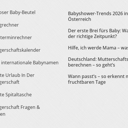
loser Baby-Beutel
Babyshower-Trends 2026 in
Österreich
ngrechner
Der erste Brei fürs Baby: Wa
der richtige Zeitpunkt?
sterminrechner
Hilfe, ich werde Mama – was
gerschaftskalender
Deutschland: Mutterschaft
te internationale Babynamen
berechnen – so geht’s
Wann passt’s – so erkennt 
erschaft
fruchtbaren Tage
ste Spitaltasche
ten