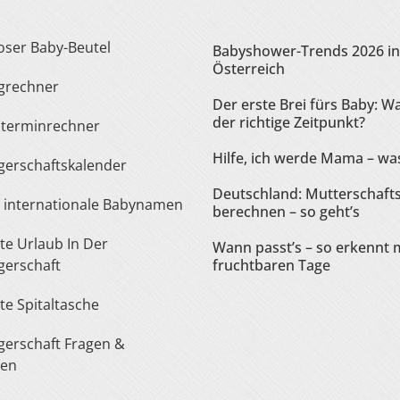
loser Baby-Beutel
Babyshower-Trends 2026 in
Österreich
ngrechner
Der erste Brei fürs Baby: Wa
der richtige Zeitpunkt?
sterminrechner
Hilfe, ich werde Mama – was
gerschaftskalender
Deutschland: Mutterschaft
te internationale Babynamen
berechnen – so geht’s
Wann passt’s – so erkennt 
erschaft
fruchtbaren Tage
ste Spitaltasche
ten