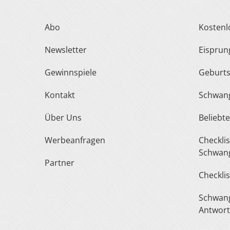
Abo
Kosten
Newsletter
Eispru
Gewinnspiele
Geburt
Kontakt
Schwan
Über Uns
Belieb
Werbeanfragen
Checkliste Urlaub In Der
Schwang
Partner
Checkli
Schwangerschaft Fragen &
Antwor