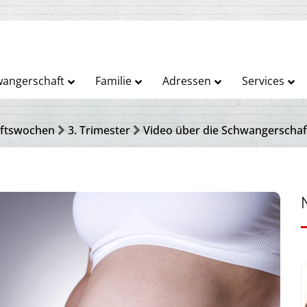
angerschaft
Familie
Adressen
Services
ftswochen
3. Trimester
Video über die Schwangerscha