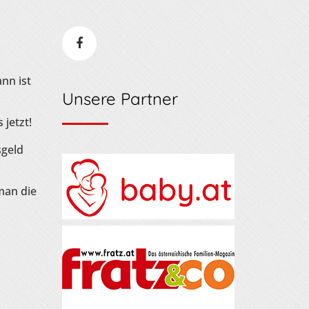
nn ist
Unsere Partner
 jetzt!
sgeld
man die