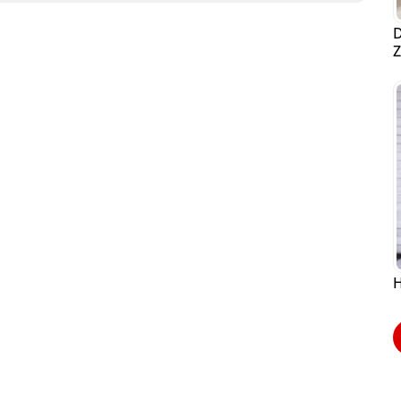
D
Z
H