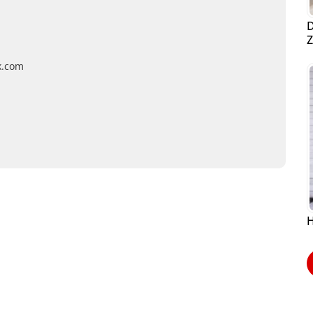
D
Z
k.com
H