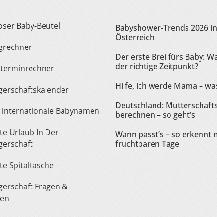
loser Baby-Beutel
Babyshower-Trends 2026 in
Österreich
ngrechner
Der erste Brei fürs Baby: Wa
der richtige Zeitpunkt?
sterminrechner
Hilfe, ich werde Mama – was
gerschaftskalender
Deutschland: Mutterschaft
te internationale Babynamen
berechnen – so geht’s
Wann passt’s – so erkennt 
erschaft
fruchtbaren Tage
ste Spitaltasche
ten