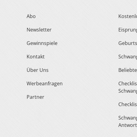
Abo
Kosten
Newsletter
Eispru
Gewinnspiele
Geburt
Kontakt
Schwan
Über Uns
Belieb
Werbeanfragen
Checkliste Urlaub In Der
Schwang
Partner
Checkli
Schwangerschaft Fragen &
Antwor