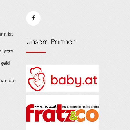
nn ist
Unsere Partner
 jetzt!
sgeld
man die