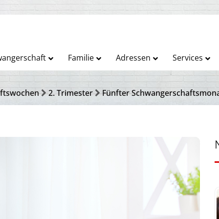
angerschaft
Familie
Adressen
Services
ftswochen
2. Trimester
Fünfter Schwangerschaftsmona