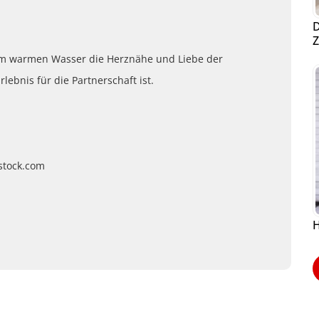
D
Z
g im warmen Wasser die Herznähe und Liebe der
ebnis für die Partnerschaft ist.
rstock.com
H