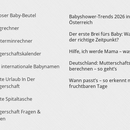
loser Baby-Beutel
Babyshower-Trends 2026 in
Österreich
ngrechner
Der erste Brei fürs Baby: Wa
der richtige Zeitpunkt?
sterminrechner
Hilfe, ich werde Mama – was
gerschaftskalender
Deutschland: Mutterschaft
te internationale Babynamen
berechnen – so geht’s
Wann passt’s – so erkennt 
erschaft
fruchtbaren Tage
ste Spitaltasche
ten