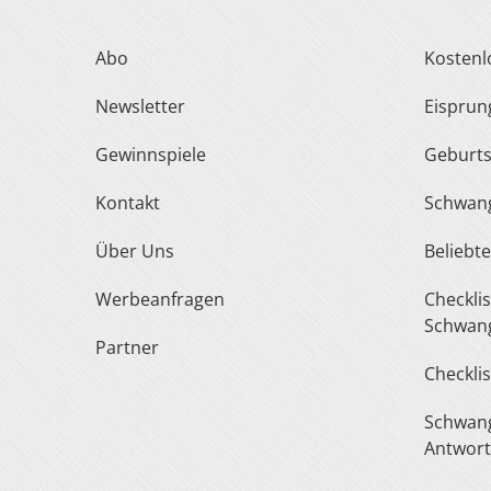
Abo
Kosten
Newsletter
Eispru
Gewinnspiele
Geburt
Kontakt
Schwan
Über Uns
Belieb
Werbeanfragen
Checkliste Urlaub In Der
Schwang
Partner
Checkli
Schwangerschaft Fragen &
Antwor