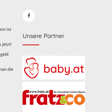
nn ist
Unsere Partner
 jetzt!
sgeld
man die