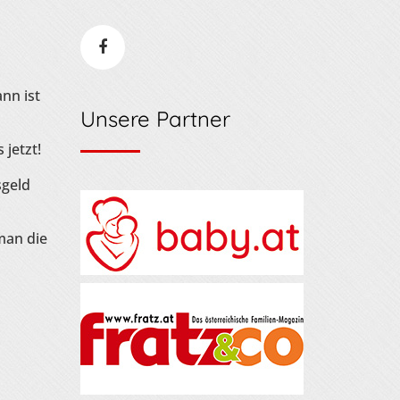
nn ist
Unsere Partner
 jetzt!
sgeld
man die