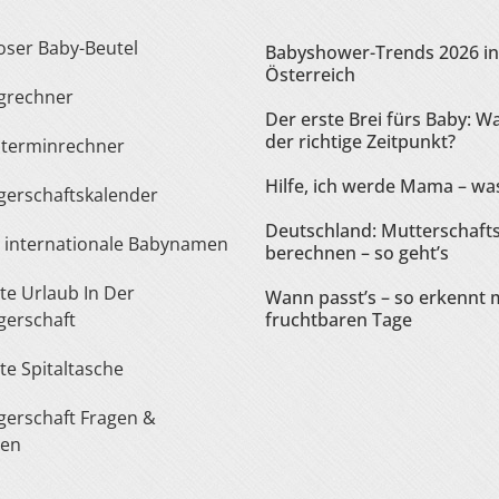
loser Baby-Beutel
Babyshower-Trends 2026 in
Österreich
ngrechner
Der erste Brei fürs Baby: Wa
der richtige Zeitpunkt?
sterminrechner
Hilfe, ich werde Mama – was
gerschaftskalender
Deutschland: Mutterschaft
te internationale Babynamen
berechnen – so geht’s
Wann passt’s – so erkennt 
erschaft
fruchtbaren Tage
ste Spitaltasche
ten