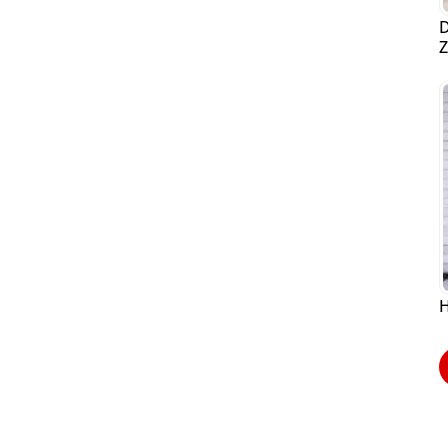
D
Z
H