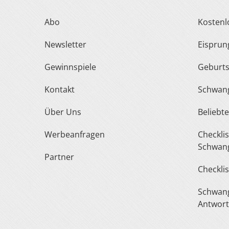
Abo
Kosten
Newsletter
Eispru
Gewinnspiele
Geburt
Kontakt
Schwan
Über Uns
Belieb
Werbeanfragen
Checkliste Urlaub In Der
Schwang
Partner
Checkli
Schwangerschaft Fragen &
Antwor