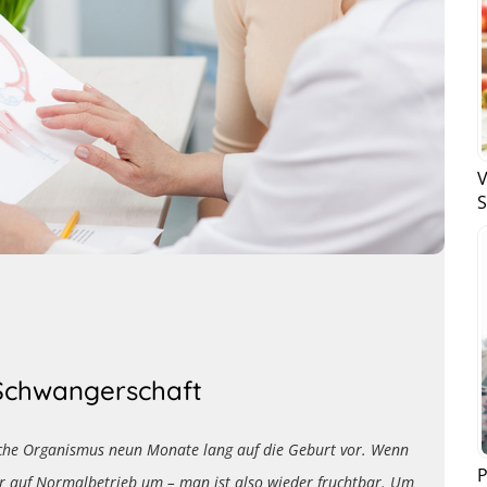
V
S
Schwangerschaft
iche Organismus neun Monate lang auf die Geburt vor. Wenn
P
eder auf Normalbetrieb um – man ist also wieder fruchtbar. Um