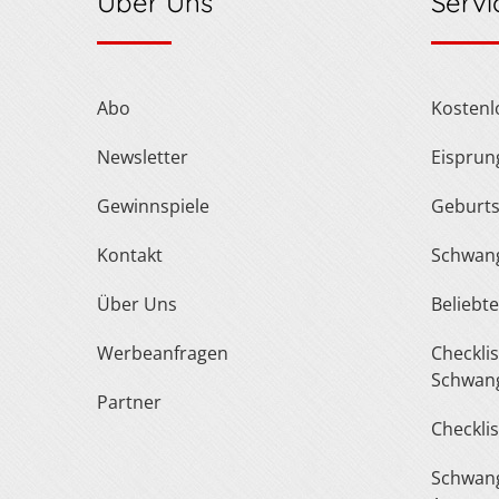
Über Uns
Servi
Abo
Kosten
Newsletter
Eispru
Gewinnspiele
Geburt
Kontakt
Schwan
Über Uns
Belieb
Werbeanfragen
Checkliste Urlaub In Der
Schwang
Partner
Checkli
Schwangerschaft Fragen &