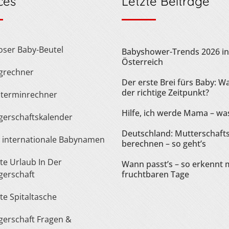
ces
Letzte Beiträge
loser Baby-Beutel
Babyshower-Trends 2026 in
Österreich
ngrechner
Der erste Brei fürs Baby: Wa
der richtige Zeitpunkt?
sterminrechner
Hilfe, ich werde Mama – was
gerschaftskalender
Deutschland: Mutterschaft
te internationale Babynamen
berechnen – so geht’s
Wann passt’s – so erkennt 
erschaft
fruchtbaren Tage
ste Spitaltasche