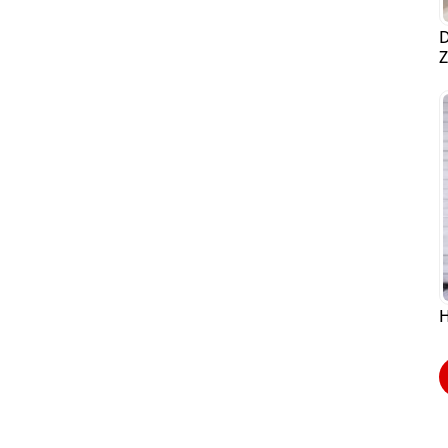
D
Z
H