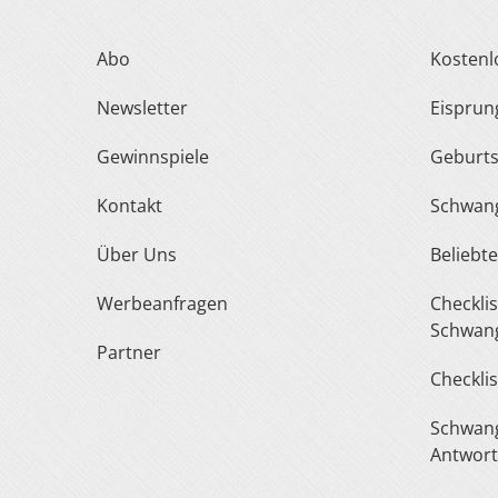
Abo
Kosten
Newsletter
Eispru
Gewinnspiele
Geburt
Kontakt
Schwan
Über Uns
Belieb
Werbeanfragen
Checkliste Urlaub In Der
Schwang
Partner
Checkli
Schwangerschaft Fragen &
Antwor