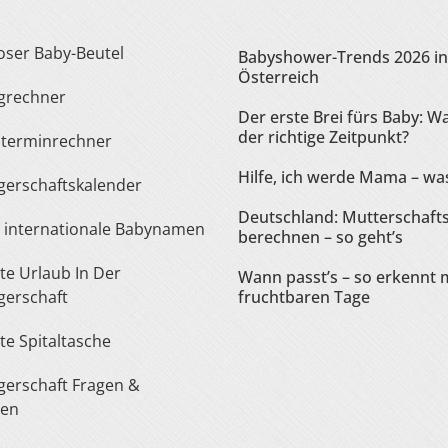
loser Baby-Beutel
Babyshower-Trends 2026 in
Österreich
ngrechner
Der erste Brei fürs Baby: Wa
der richtige Zeitpunkt?
sterminrechner
Hilfe, ich werde Mama – was
gerschaftskalender
Deutschland: Mutterschaft
te internationale Babynamen
berechnen – so geht’s
Wann passt’s – so erkennt 
erschaft
fruchtbaren Tage
ste Spitaltasche
ten