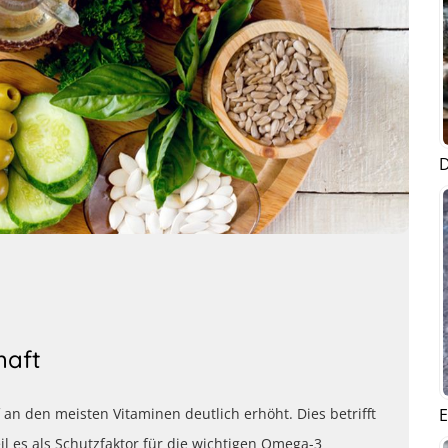
D
haft
E
f an den meisten Vitaminen deutlich erhöht. Dies betrifft
l es als Schutzfaktor für die wichtigen Omega-3