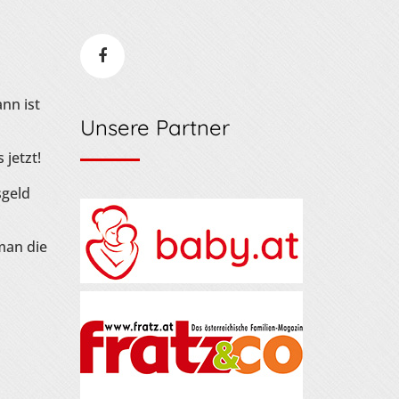
nn ist
Unsere Partner
 jetzt!
sgeld
man die