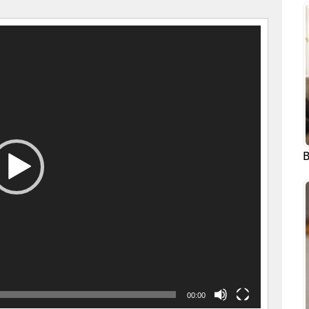
B
00:00