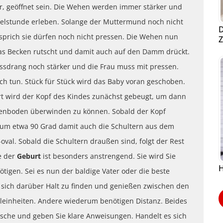
er, geöffnet sein. Die Wehen werden immer stärker und
telstunde erleben. Solange der Muttermund noch nicht
D
sprich sie dürfen noch nicht pressen. Die Wehen nun
Z
 das Becken rutscht und damit auch auf den Damm drückt.
ssdrang noch stärker und die Frau muss mit pressen.
uch tun. Stück für Stück wird das Baby voran geschoben.
rt wird der Kopf des Kindes zunächst gebeugt, um dann
enboden überwinden zu können. Sobald der Kopf
g um etwa 90 Grad damit auch die Schultern aus dem
oval. Sobald die Schultern draußen sind, folgt der Rest
e der
Geburt
ist besonders anstrengend. Sie wird Sie
H
tigen. Sei es nun der baldige Vater oder die beste
n sich darüber Halt zu finden und genießen zwischen den
inheiten. Andere wiederum benötigen Distanz. Beides
ünsche und geben Sie klare Anweisungen. Handelt es sich