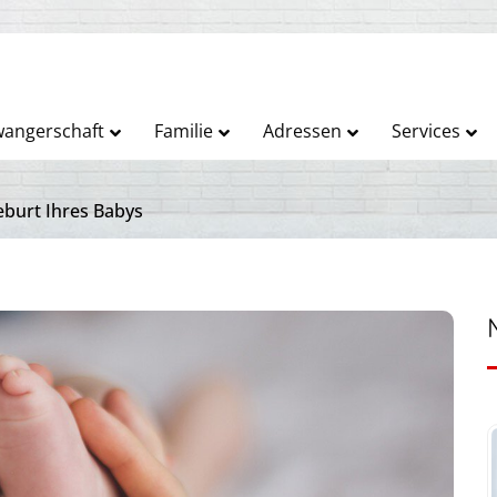
angerschaft
Familie
Adressen
Services
eburt Ihres Babys