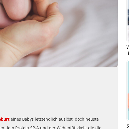
W
d
eburt
eines Babys letztendlich auslöst, doch neuste
S
 dem Protein SP-A und der Wehentätigkeit, die die