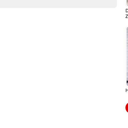
D
Z
H