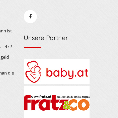
nn ist
Unsere Partner
 jetzt!
sgeld
man die