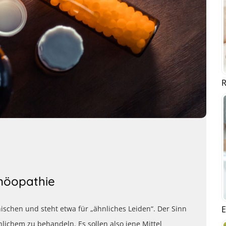
R
möopathie
E
schen und steht etwa für „ähnliches Leiden“. Der Sinn
nlichem zu behandeln. Es sollen also jene Mittel