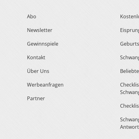
Abo
Kosten
Newsletter
Eispru
Gewinnspiele
Geburt
Kontakt
Schwan
Über Uns
Belieb
Werbeanfragen
Checkliste Urlaub In Der
Schwang
Partner
Checkli
Schwangerschaft Fragen &
Antwor