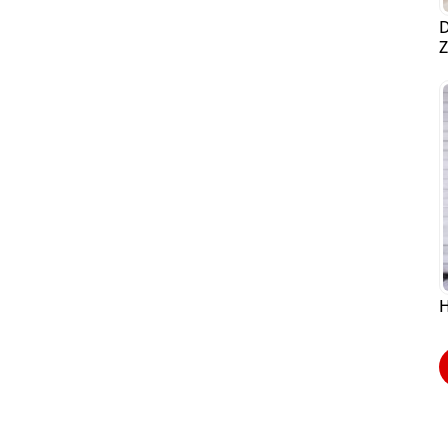
D
Z
H