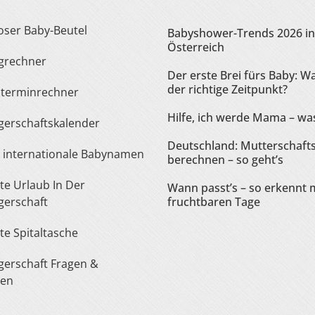
loser Baby-Beutel
Babyshower-Trends 2026 in
Österreich
ngrechner
Der erste Brei fürs Baby: Wa
der richtige Zeitpunkt?
sterminrechner
Hilfe, ich werde Mama – was
gerschaftskalender
Deutschland: Mutterschaft
te internationale Babynamen
berechnen – so geht’s
Wann passt’s – so erkennt 
erschaft
fruchtbaren Tage
ste Spitaltasche
ten