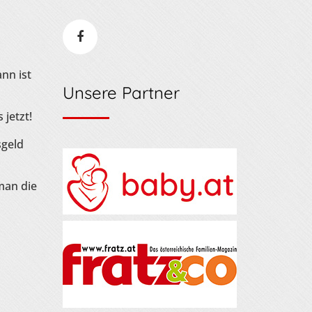
nn ist
Unsere Partner
 jetzt!
sgeld
man die