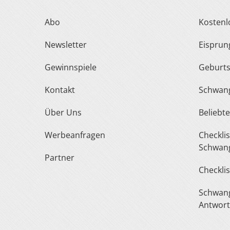
Abo
Kosten
Newsletter
Eispru
Gewinnspiele
Geburt
Kontakt
Schwan
Über Uns
Belieb
Werbeanfragen
Checkliste Urlaub In Der
Schwang
Partner
Checkli
Schwangerschaft Fragen &
Antwor